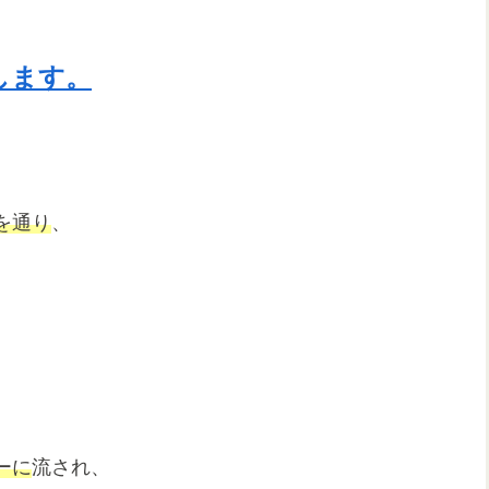
します。
を通り
、
ーに
流され、