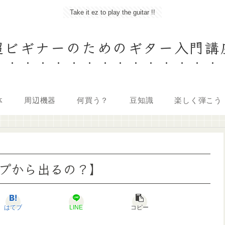
Take it ez to play the guitar !!
超ビギナーのためのギター入門講
体
周辺機器
何買う？
豆知識
楽しく弾こう
プから出るの？】
はてブ
LINE
コピー